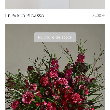
Prix
Le Pablo Picasso
85,00 €
Rupture de stock