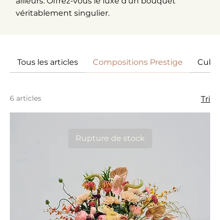
ailleurs. Offrez-vous le luxe d'un bouquet
véritablement singulier.
Tous les articles
Compositions Prestige
Cubes
6 articles
Tri
Rupture de stock