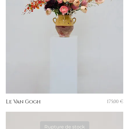
Prix
Le Van Gogh
175,00 €
Rupture de stock