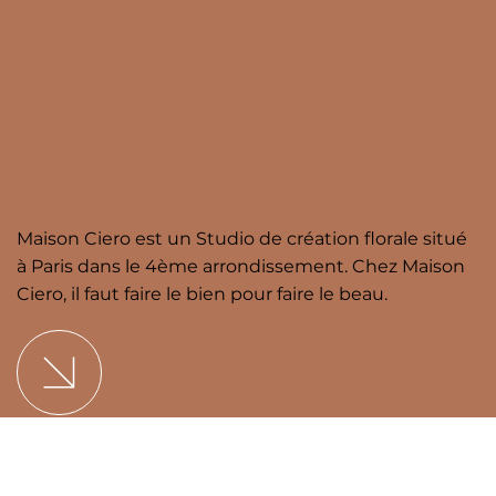
Maison Ciero est un Studio de création florale situé
à Paris dans le 4ème arrondissement. Chez Maison
Ciero, il faut faire le bien pour faire le beau.
Mentions légales
•
CGV
Créé par l'
agence X designs
.