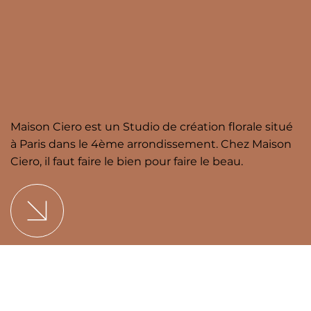
Maison Ciero est un Studio de création florale situé
à Paris dans le 4ème arrondissement. Chez Maison
Ciero, il faut faire le bien pour faire le beau.
Mentions légales
•
CGV
Créé par l'
agence X designs
.