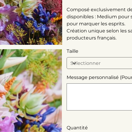
Composé exclusivement de fl
disponibles : Medium pour 
pour marquer les esprits.
Création unique selon les s
producteurs français.
Taille
Message personnalisé (Pour of
Jusqu'à
500
caractères.
Quantité